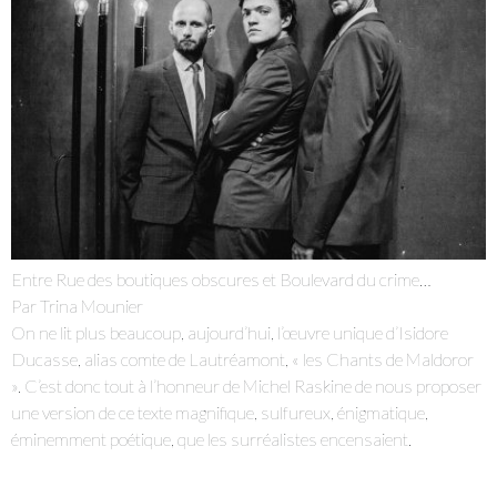
Entre Rue des boutiques obscures et Boulevard du crime…
Par Trina Mounier
On ne lit plus beaucoup, aujourd’hui, l’œuvre unique d’Isidore
Ducasse, alias comte de Lautréamont, « les Chants de Maldoror
». C’est donc tout à l’honneur de Michel Raskine de nous proposer
une version de ce texte magnifique, sulfureux, énigmatique,
éminemment poétique, que les surréalistes encensaient.