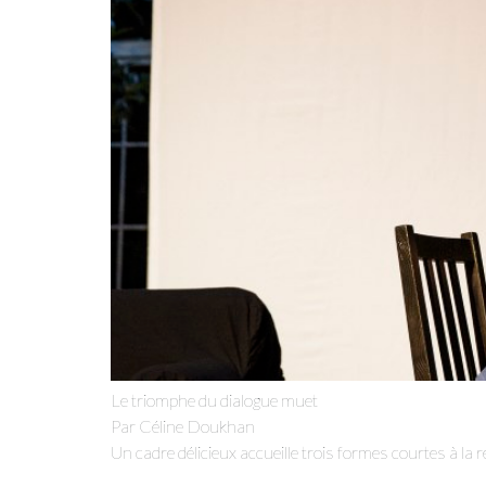
Le triomphe du dialogue muet
Par Céline Doukhan
Un cadre délicieux accueille trois formes courtes à la r