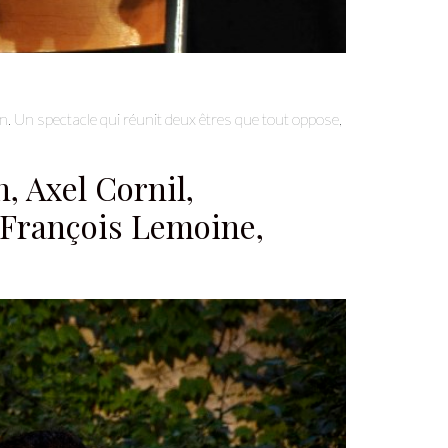
. Un spectacle qui réunit deux êtres que tout oppose,
, Axel Cornil,
François Lemoine,