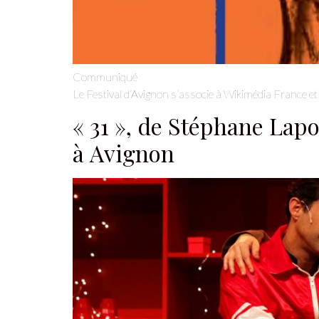
Communiqué
Le Festival d’Avignon s’associe à Wikimédia France et 
« 31 », de Stéphane Lap
à Avignon