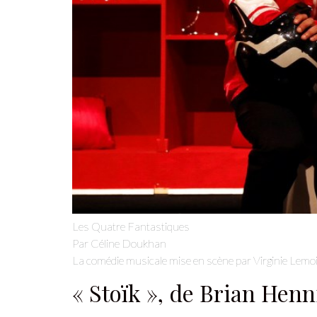
Les Quatre Fantastiques
Par Céline Doukhan
La comédie musicale mise en scène par Virginie Lemo
« Stoïk », de Brian Henn