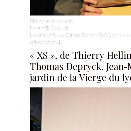
Bienvenue en absurdie
Par Amélie Casasole
La compagnie Les Güms présente « Stoïk », dans le ca
et inversement !
« XS », de Thierry Helli
Thomas Depryck, Jean‑M
jardin de la Vierge du l