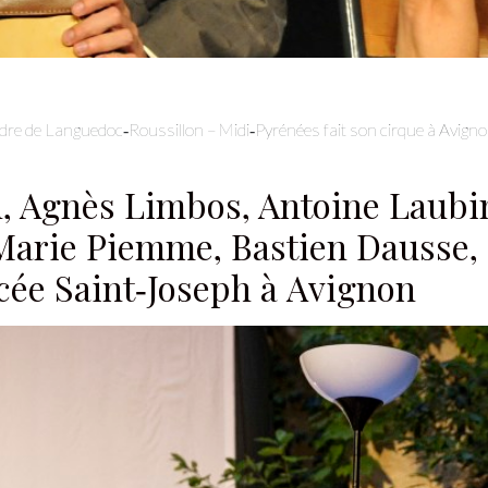
dre de Languedoc‑Roussillon – Midi‑Pyrénées fait son cirque à Avignon
n, Agnès Limbos, Antoine Laubin
arie Piemme, Bastien Dausse, 
ycée Saint‑Joseph à Avignon