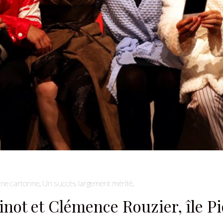
Je m'abonne à la newsletter
ine cartonne. Un succès largement mérité.
inot et Clémence Rouzier, île P