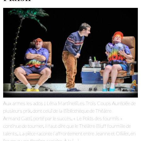
Aux armes les ados ! Léna MartinelliLes Trois Coups Auréolée de
plusieurs prix, dont celui de la Bibliothèque de Théâtre
Armand Gatti, porté par le succès, « Le Poids des fourmis »
continue de tourner. Il faut dire que le Théâtre Bluff fourmille de
talents. La pièce raconte l’affrontement entre Jeanne et Olivier, en
lice pour une élection scolaire. À la […]