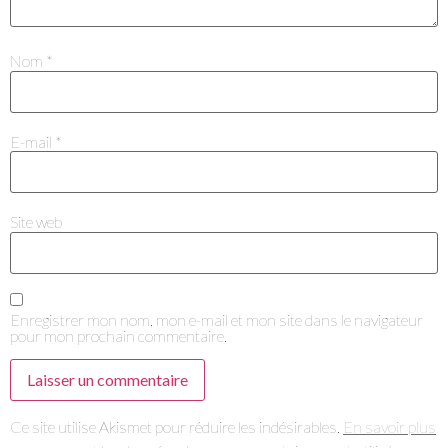
Je m'abonne à la newsletter
Nom
*
E-mail
*
Je suis un.e professionnel.le du secteur culturel
Site web
S'ABONNER
Enregistrer mon nom, mon e-mail et mon site dans le navigateur
pour mon prochain commentaire.
Ce site utilise Akismet pour réduire les indésirables.
En savoir plus