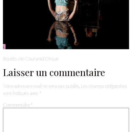
Boutès-cie-Courantd’Cirque
Laisser un commentaire
Votre adresse e-mail ne sera pas publiée.
Les champs obligatoires
sont indiqués avec
*
Commentaire
*