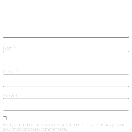
Je m'abonne à la newsletter
Nom
*
E-mail
*
Je suis un.e professionnel.le du secteur culturel
Site web
S'ABONNER
Enregistrer mon nom, mon e-mail et mon site dans le navigateur
pour mon prochain commentaire.