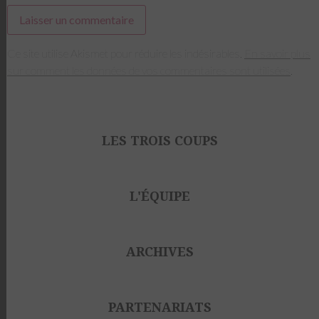
Ce site utilise Akismet pour réduire les indésirables.
En savoir plus
sur comment les données de vos commentaires sont utilisées
.
LES TROIS COUPS
L'ÉQUIPE
ARCHIVES
PARTENARIATS