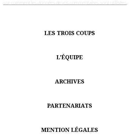
sur comment les données de vos commentaires sont utilisées
.
LES TROIS COUPS
Je suis un.e professionnel.le du secteur culturel
S'ABONNER
L'ÉQUIPE
ARCHIVES
PARTENARIATS
MENTION LÉGALES