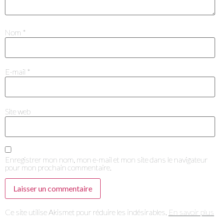
Nom
*
E-mail
*
Site web
Enregistrer mon nom, mon e-mail et mon site dans le navigateur
pour mon prochain commentaire.
Je m'abonne à la newslett
Ce site utilise Akismet pour réduire les indésirables.
En savoir plus