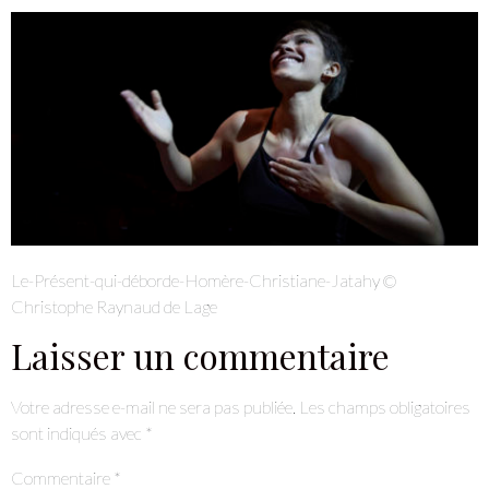
Le-Présent-qui-déborde-Homère-Christiane-Jatahy ©
Christophe Raynaud de Lage
Laisser un commentaire
Votre adresse e-mail ne sera pas publiée.
Les champs obligatoires
sont indiqués avec
*
Commentaire
*