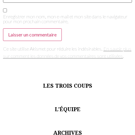
Enregistrer mon nom, mon e-mail et mon site dans le navigateur
pour mon prochain commentaire.
Ce site utilise Akismet pour réduire les indésirables.
En savoir plus
sur comment les données de vos commentaires sont utilisées
.
LES TROIS COUPS
L'ÉQUIPE
ARCHIVES