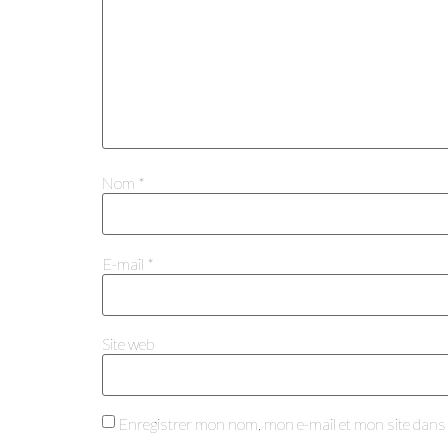
Nom
*
E-mail
*
Site web
Enregistrer mon nom, mon e-mail et mon site dans