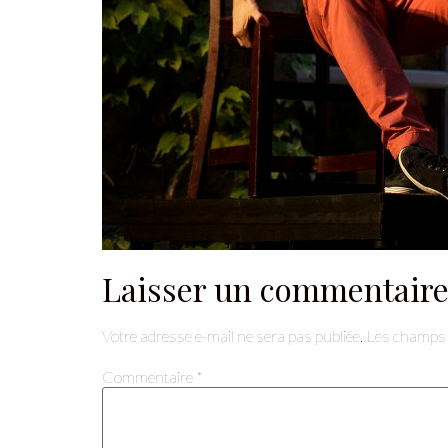
Je suis un.e profes
Laisser un commentair
Votre adresse e-mail ne sera pas publiée.
Les champs o
Commentaire
*