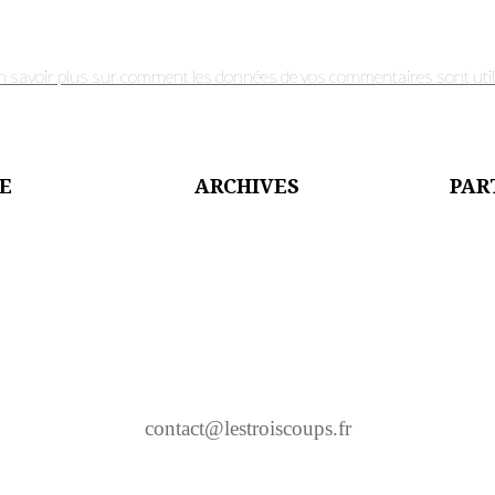
n savoir plus sur comment les données de vos commentaires sont util
PE
ARCHIVES
PAR
contact@lestroiscoups.fr