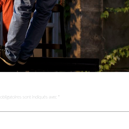
sionnel.le du secteur culturel
S'ABONNER
e
bligatoires sont indiqués avec
*