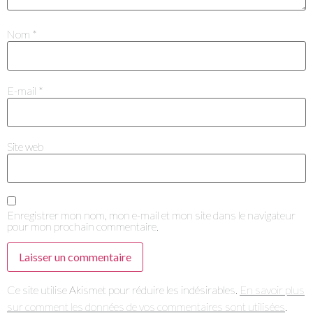
Je m'abonne à la newsletter
Nom
*
E-mail
*
Je suis un.e professionnel.le du secteur culturel
Site web
S'ABONNER
Enregistrer mon nom, mon e-mail et mon site dans le navigateur
pour mon prochain commentaire.
Ce site utilise Akismet pour réduire les indésirables.
En savoir plus
sur comment les données de vos commentaires sont utilisées
.