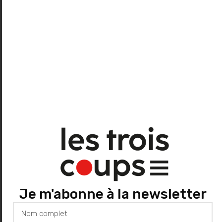
Laura Plas
À La Barre
, Cie du P’tit Ballon
Site du CDN de Normandie
Texte : Ronan Chéneau
Mise en scène : Steeve Brunet assisté de
Remi Dessenoix
Avec : Steeve Brunet, Marion Casabianca,
Anne Cosmao, Valérie Diome, Adrien Vada
Durée : 1 h 15 (et 45 minutes de débat)
Je m'abonne à la newsletter
Dès 15 ans