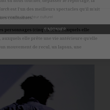
ont su nous toucher, dépasser le reportage, la
March
est l’un des meilleurs spectacles qu’il m’ait
ques confondues.
es personnages (cinq en tout) auxquels elle
essionnel.le du secteur culturel
, auxquels elle prête une vie antérieure qu’elle
S'ABONNER
ar un mouvement de recul, un lapsus, une