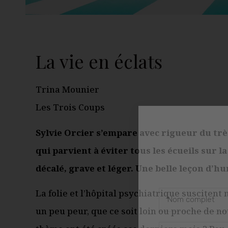
La vie en éclats
Trina Mounier
Les Trois Coups
Sylvie Orcier s’empare avec rigueur du trè
qui parvient à éviter tous les écueils sur la
décalé, grave et léger. Une belle leçon d’h
La folie et l’hôpital psychiatrique suscitent 
un peu peur, que ce soit loin ou proche de no