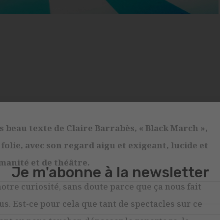
s beau texte de Claire Barrabès, « Black March »,
 folie, avec son regard aigu et exigeant, lucide et
umanité et de théâtre.
notre curiosité, sans doute parce que ça nous fait
Je m'abonne à la newsletter
us. Est-ce pour cela que tant de spectacles sur ce