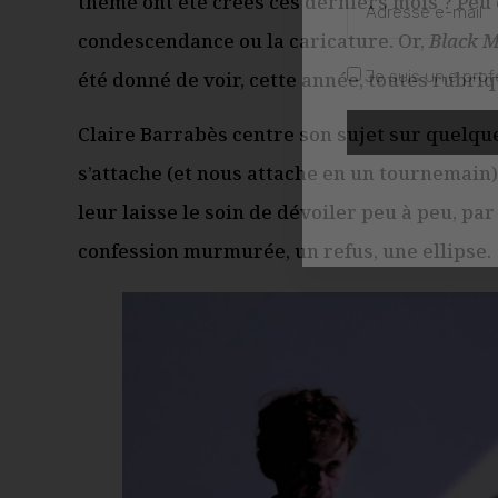
thème ont été créés ces derniers mois ? Peu 
condescendance ou la caricature. Or,
Black 
été donné de voir, cette année, toutes rubri
Claire Barrabès centre son sujet sur quelqu
Je suis un.e prof
s’attache (et nous attache en un tournemain)
leur laisse le soin de dévoiler peu à peu, p
confession murmurée, un refus, une ellipse.