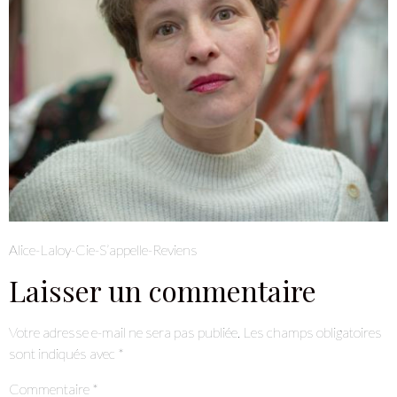
Alice-Laloy-Cie-S’appelle-Reviens
Laisser un commentaire
Votre adresse e-mail ne sera pas publiée.
Les champs obligatoires
sont indiqués avec
*
Commentaire
*