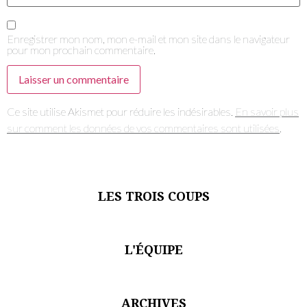
Enregistrer mon nom, mon e-mail et mon site dans le navigateur
pour mon prochain commentaire.
Ce site utilise Akismet pour réduire les indésirables.
En savoir plus
sur comment les données de vos commentaires sont utilisées
.
LES TROIS COUPS
L'ÉQUIPE
ARCHIVES