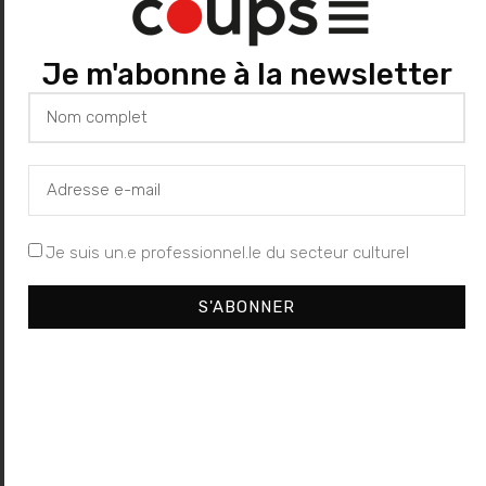
remplissage, de délestage, de rencontre.
Gagnés par la beauté et le mouvement, nous
Je m'abonne à la newsletter
cheminons en procession sur une longue
distance avec ces sept femmes, dans leurs
chants et danses de soin. Elles apparaissent
comme des créatures tour à tour
«
sanguines, fécondes, magiques, obscures,
Je suis un.e professionnel.le du secteur culturel
solaires, sensuelles et sauvages qui ont un
S'ABONNER
pouvoir de vie et de mort
».
Chaque corps affirme sa différence et sa
puissance. La traversée est subtile, saisit les
variations du paysage et du ciel. Les étoles-