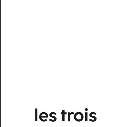
interprète solo dans une course en avant, un
allant. On traverse les rues dans les couleurs
orangées du jour naissant, on navigue avec
un caillou dans la poche (un fardeau à porter,
dont on peut se délester), on entend des
histoires éternelles de femmes, de vie.
«
Je crois que j’aurais envie qu’on me prenne
par la main
», murmure celle que nous
suivons. Elle nous conduit à de nouveaux
tableaux chorégraphiques choraux. Nous
rencontrons de grandes fresques
collectives, nous assistons à des rituels de