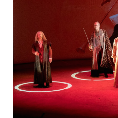
Articles similaires
« la Tempête… », d’après « la Tempête »
« Entre deux tem
et « le Songe d’une nuit d’été »,
d’après Césaire 
de Shakespeare, Nuits de Fourvière
Théâtre 12 à Pari
7 juin 2010
3 février 2017
Dans "Auvergne - Rhône-Alpes"
Dans "Critique
À propos de l'auteur