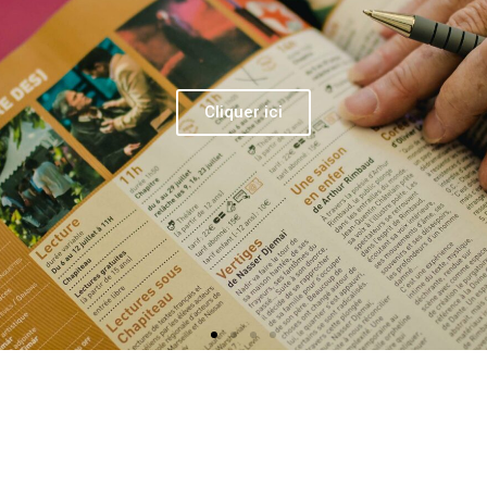
héâtre, professionnels ou non, sauront
 exceptionnelle création voyage vers
in
ace
phie : Dominique Lardenois
ocat (
Alonzo)
, Josephine Berry (
Miranda)
,
 Dusigne (
Prospero)
, Jean-Louis Fayollet