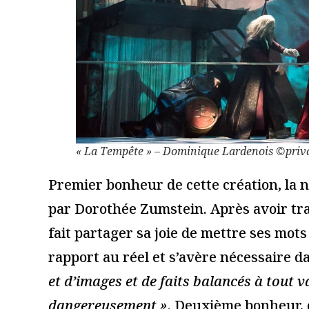
« Les Choses qui
Focus sur 
passent », d’après Louis
jeune publi
Couperus, cour du lycée
le Off d’A
Saint-Joseph à Avignon
25 juillet 2018
20 juillet 2018
Lire la suite
Lire la suite