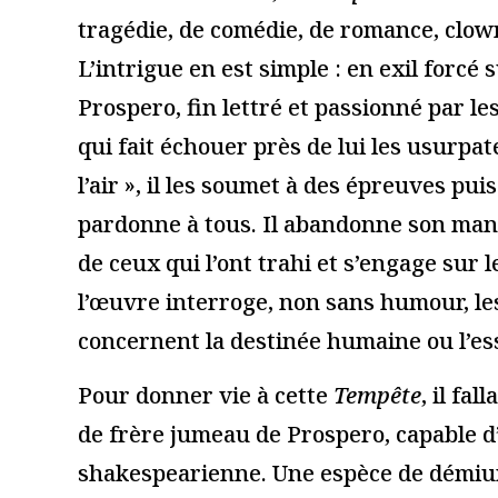
Je suis un.e prof
Nom
*
E-mail
*
Site web
Enregistrer mon nom, mon e-mail et mon site dans le navi