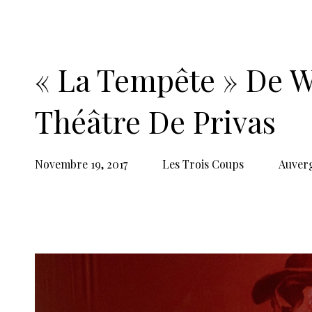
(
Stephano)
, Hervé Goffings (
Caliban)
, 
Guillaume Remy (
Ferdinand)
, Gaston Ri
(
Sébastian)
Théâtre de Privas
• Place André Malr
Du 16 au 30 novembre 2017
Durée : 2 heures
Photo © privasouvezephoto
De 12 € à 16 €
Réservation : 04 75 64 93 39