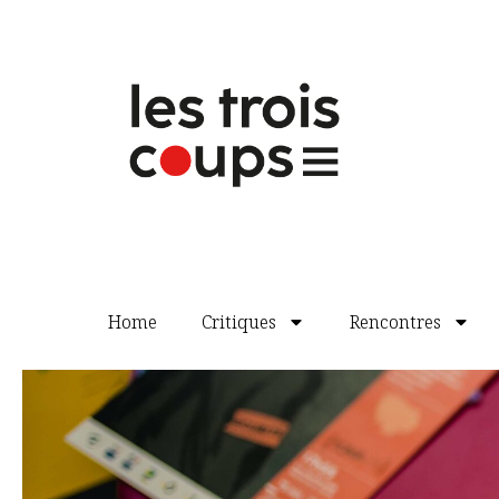
musique de Christian Chiron, les sons 
de la vidéo de Thibault Pétrissans, la b
Barbara Mornet.
Une fête théâtrale
Avec l’engagement de la totalité de ses
rêvait depuis vingt ans, fait la démonst
scène de
la Tempête
conjugue avec maest
et l’heureuse appropriation d’un chef-d
Le plaisir pris à cette fête théâtrale s
a décidé de donner treize représentatio
réunir 6000 spectateurs. Au soir de la p