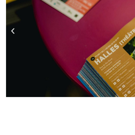
réservé. Gageons que les amateurs de t
peser de tout leur poids pour que cette
d’autres scènes.
¶
Michel Dieuaide
la Tempête
, de William Shakespeare
Nouvelle traduction : Dorothée Zumste
Texte publié aux
Nouvelles Éditions Pl
Adaptation, mise en scène et scénogra
Avec : Chiraz Aïch (
Ariel)
, Jean-Marc Av
Stéphane Delbassé (
Trinculo
), Philippe