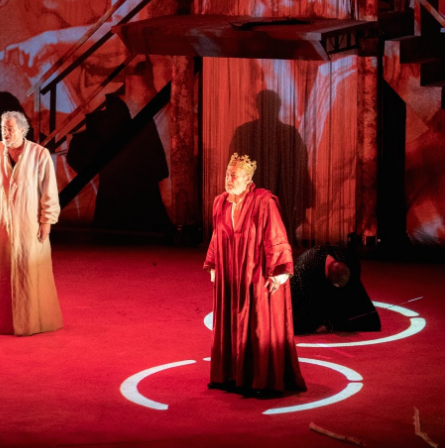
pêtes »,
« Othello », de Shakespeare,
et Shakespeare,
Théâtre du Point‐du‑Jour à Lyon
s
21 mars 2014
Dans "Auvergne - Rhône-Alpes"
"