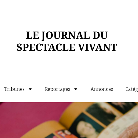
imaginés par Marc Pieussergue, la puissance
eauté des costumes de Patricia De Petiville et
 collaborateurs, Dominique Lardenois, qui en
ration de l’étendue de son talent. Sa mise en
ria l’imaginaire débridé d’un artiste libre
’œuvre de la littérature dramatique.
’augmente également de ce qui suit. Lardenois
ns à Privas (8300 habitants) et parié de
remière, ils étaient déjà plus de 5000 à avoir