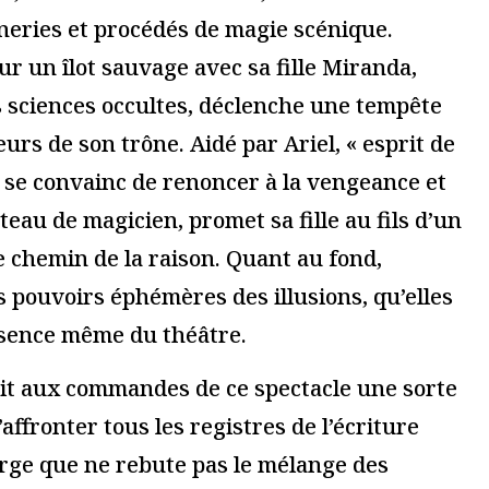
essionnel.le du secteur culturel
S'ABONNER
gateur pour mon prochain commentaire.