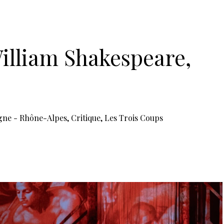
Philippe Granarolo (
Antonio)
,
chard (
Gonzalo)
, Gérald Robert-Tissot
aux • BP 623 • 07006 Privas Cedex