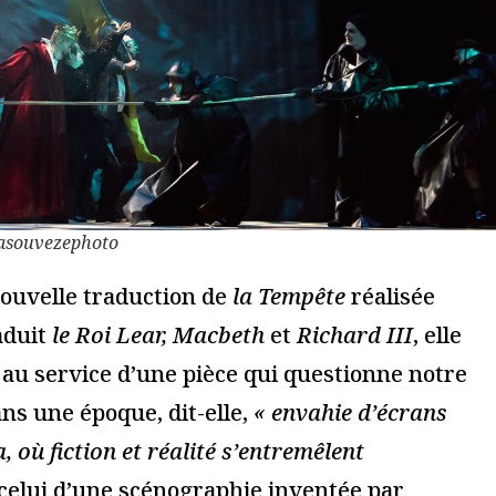
deux spectacles
« Soldat.E inconnu.E » de
c dans le In et
Sidney Ali Mehelleb,
vignon
Théâtre ouvert, à Paris
17 octobre 2021
Lire la suite