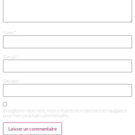
Je m'abonne à la newsletter
Nom
*
E-mail
*
Je suis un.e professionnel.le du secteur culturel
Site web
S'ABONNER
Enregistrer mon nom, mon e-mail et mon site dans le navigateur
pour mon prochain commentaire.