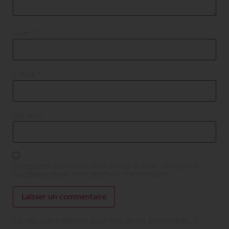
Nom
*
E-mail
*
Site web
Enregistrer mon nom, mon e-mail et mon site dans le
navigateur pour mon prochain commentaire.
Ce site utilise Akismet pour réduire les indésirables.
En