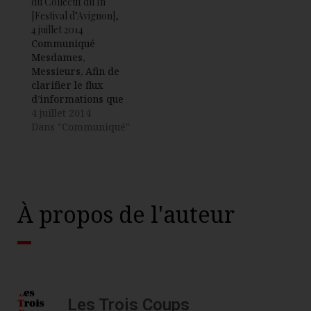
du Collectif du In
[Festival d’Avignon],
4 juillet 2014
Communiqué
Mesdames,
Messieurs, Afin de
clarifier le flux
d’informations que
vous relayez sur
4 juillet 2014
notre mouvement,
Dans "Communiqué"
nous souhaitions
éclaircir quelques
points.
À propos de l'auteur
Les Trois Coups