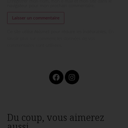
Enregistrer mon nom, mon e-mail et mon site dans le
navigateur pour mon prochain commentaire.
Ce site utilise Akismet pour réduire les indésirables.
En
savoir plus sur comment les données de vos
commentaires sont utilisées
.
Du coup, vous aimerez
aussi...