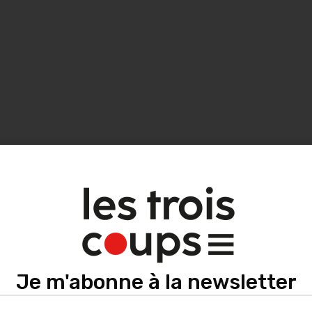
let (artiste associé de Chaillot) livre une
 l’humanité. Bien que saisi d’effroi, on est
onie poétique à la croisée des arts. Des
les.
et
, une obscurité qui reflète la lumière.
Je m'abonne à la newsletter
ssière d’étoiles naît la vie. Aride et