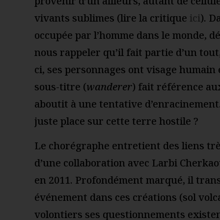
provenir d’un ailleurs, autant de cellu
vivants sublimes (lire la critique
ici
). D
occupée par l’homme dans le monde, dé
nous rappeler qu’il fait partie d’un tout
ci, ses personnages ont visage humain e
sous-titre (
w
anderer
) fait référence a
aboutit à une tentative d’enracinement.
juste place sur cette terre hostile ?
Le chorégraphe entretient des liens très
d’une collaboration avec Larbi Cherkao
en 2011. Profondément marqué, il trans
événement dans ces créations (sol vol
volontiers ses questionnements existent