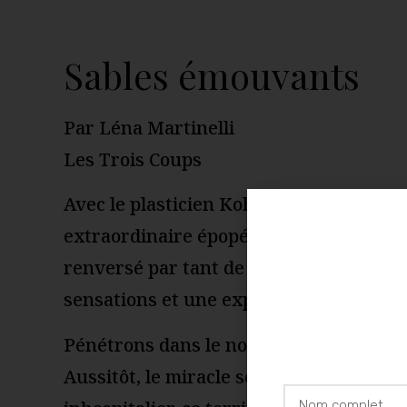
Sables émouvants
Par Léna Martinelli
Les Trois Coups
Avec le plasticien Kohei Nawa, Damien Ja
extraordinaire épopée sur l’évolution de
renversé par tant de beauté, une cosmog
sensations et une expérience inoubliab
Pénétrons dans le noir abyssal de
Plan
Aussitôt, le miracle se produit. De la pou