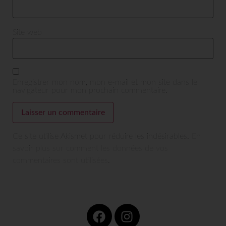
Site web
Enregistrer mon nom, mon e-mail et mon site dans le
navigateur pour mon prochain commentaire.
Ce site utilise Akismet pour réduire les indésirables.
En
savoir plus sur comment les données de vos
commentaires sont utilisées
.