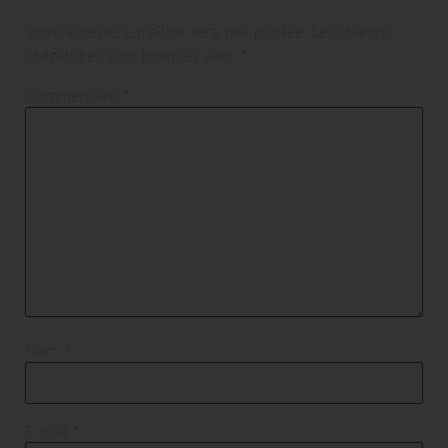
Votre adresse e-mail ne sera pas publiée.
Les champs
obligatoires sont indiqués avec
*
Commentaire
*
Nom
*
E-mail
*