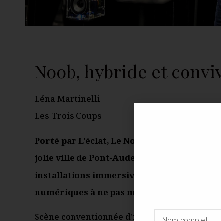
Noob, hybride et conviv
Léna Martinelli
Les Trois Coups
Porté par L’éclat, Le Noob présente sa nouve
jolie ville de Pont-Audemer, dans l’Eure. 
installations immersives gratuites. C’est l
numériques à ne pas manquer, pour les nou
Scène conventionnée d’intérêt national Art, 