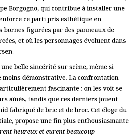
de la violence »,
« One song – Histoire(s)
Louis, Théâtre
du théâtre IV », Cour
 à Paris
lycée Saint-Joseph,
festival Avignon
13 juillet 2022
Lire la suite