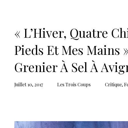
Grenier à Sel • 2, rue du Rempart Saint
Dans le cadre du
Off d’Avignon
Du 6 au 27 juillet 2017 à 10 heures, relâc
De 5 à 15 €
Réservations : 04 90 27 09 11
À découvrir sur Les Trois Coups
Rencontre professionnelle Scènes d’enf
Malentendus, l’enfant inexact
par Miche