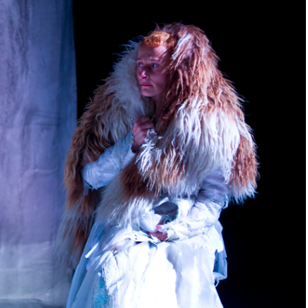
rien n’arrive »,
« Sandre », de Solenn Denis, La
héâtre La Reine
Manufacture, Avignon
9 juillet 2017
Dans "Critique"
"