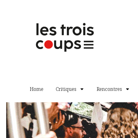
prendre pour des adultes en imitant leu
aussi les grandes personnes dans leur n
jeu, qui fait écho à la mise en abyme i
que le traditionnel et définitif « I
ls véc
d’enfants
».
¶
Bénédicte Fantin
L’Hiver, quatre chiens mordent mes p
Le texte est publié à
L’École des loisirs
Compagnie T’Atrium
Mise en scène : Bertrand Fournier