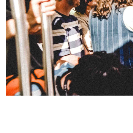
Avec : Denis Monjanel, Sandrine Monceau
Angèle Chédotal, Sacha Menez-Allanic, 
Philomène Hulot et Titouan Olivier
Scénographie et costumes : Élodie Gro
Création sonore : Jean-Philippe Borgog
Création et régie lumière : Julien Guen
Conception et création de la machineri
Durée : 1 h 10
Spectacle tout public à partir de 9 ans
Photo : © Kiosque de Mayenne