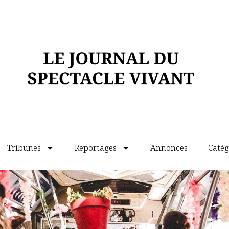
rs aînés, tandis que ces derniers jouent
id fabriqué de bric et de broc. Cet éloge du
nitiale, propose une fin plus enthousiasmante
urent heureux et eurent beaucoup
ieds et mes mains
,
de Philippe Dorin