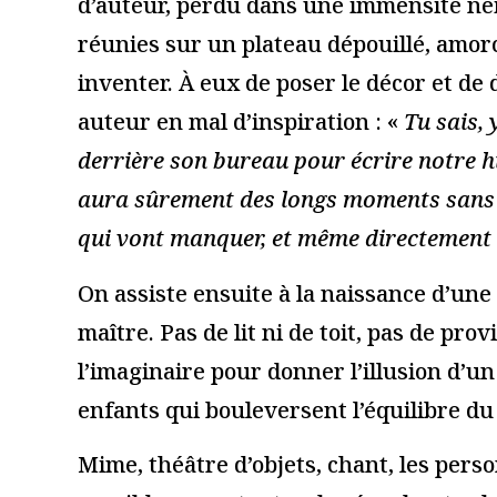
Je suis un.e prof
Nom
*
E-mail
*
Site web
Enregistrer mon nom, mon e-mail et mon site dans le navi