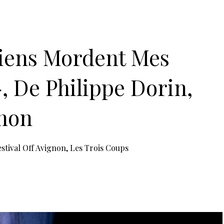
-Lazare • 84000 Avignon
he le 10, 17 et 24 juillet
ance
par Léna Martinelli
l Dieuaide