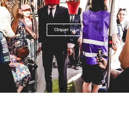
, et, en alternance, les enfants :
Noémie Filoche, Julian Le Moigne,
ndin
no
oux
e : Yannick Thomas