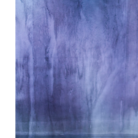
Articles similaires
« La Femme à qui rien n’arrive »,
« La Femme à qui 
Léonore Chaix, Studio d’Asnières
Léonore Chaix, T
30 juin 2022
Blanche, Paris
Dans "Coup de cœur"
12 avril 2023
Dans "Annonce
À propos de l'auteur