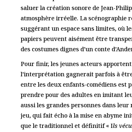
« Madame Favart », de
« Histoire 
Jacques Offenbach,
d’Édouard 
Opéra Comique à Paris
de la Ville
23 juin 2019
12 février 2020
Lire la suite
Lire la suite