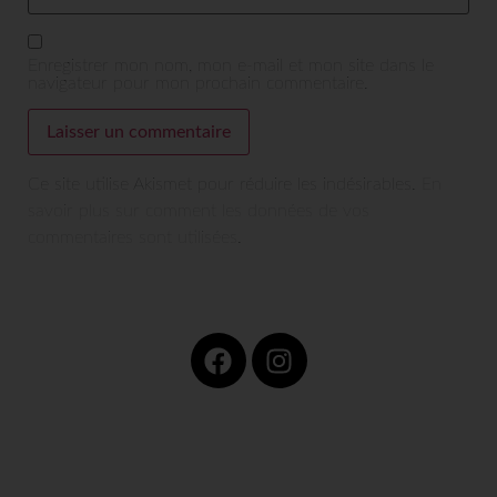
Enregistrer mon nom, mon e-mail et mon site dans le
navigateur pour mon prochain commentaire.
Ce site utilise Akismet pour réduire les indésirables.
En
savoir plus sur comment les données de vos
commentaires sont utilisées
.