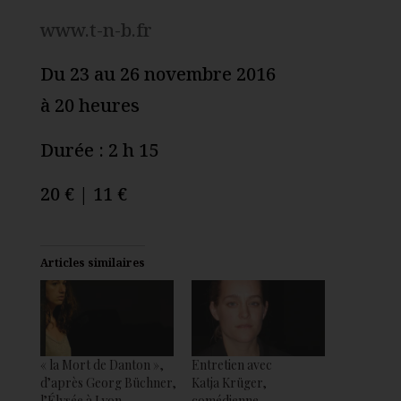
www.t-n-b.fr
Du 23 au 26 novembre 2016
à 20 heures
Durée : 2 h 15
20 € | 11 €
Articles similaires
« la Mort de Danton »,
Entretien avec
d’après Georg Büchner,
Katja Krüger,
l’Élysée à Lyon
comédienne