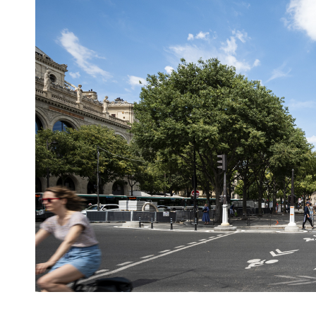
Articles similaires
« Double murder », Hofesh Shechter, le
« Light : Bach da
théâtre du Châtelet, Paris
Shechter, Philar
13 octobre 2021
8 janvier 2023
Dans "Coup de cœur"
Dans "Coup de 
À propos de l'auteur