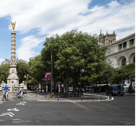
nces », cie Hofesh
Reprise « Double murder », Hofesh
monie de Paris
Shechter, Théâtre National de
Bretagne, Rennes
projecteur"
28 février 2023
Dans "Annonce"