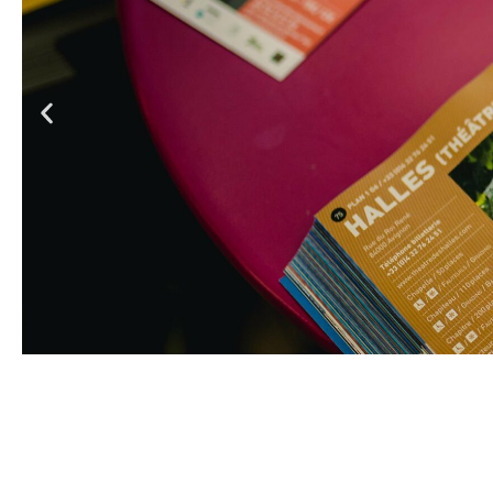
Du 18 au 24 septembre, l’Afrique sera à l’ho
et à l’Espace Cardin auront lieu des spectacl
disciplines, venus du Congo, de Côte d’Ivoire
du 1er au 15 octobre, on laissera toute sa pla
Bernhardt ouvrira grand ses portes les mercre
écoles et les familles avec la reprise de
Chot
pour tous jusqu’à 14 ans. Au Théâtre du Châte
jeunes prodiges internationaux de la danse 
supérieur de Paris seront à l’honneur avec 