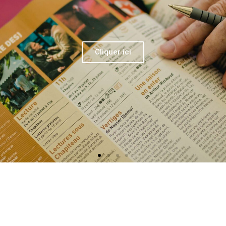
© DR
nneur durant une semaine : au théâtre du Châtelet
es, débats, rencontres avec des artistes de toutes
, du Sénégal, d’Afrique du Sud et du Tchad. Enfin,
ce à la jeunesse : le Théâtre de la Ville-Sarah
di 4 et jeudi 5 octobre à tous les enfants, les
to Desh
d’Akram Khan – un événement gratuit
let, la finale mondiale de Battle Pro réunira les
hip-hop. Les étudiants du Conservatoire national
cinq concerts dans les nouveaux espaces du