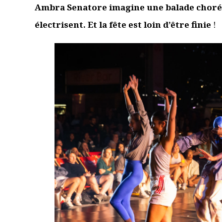
Je suis un.e prof
Nom
*
E-mail
*
Site web
Enregistrer mon nom, mon e-mail et mon site dans le navi