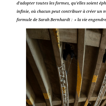
« Néant » de Dave St-
« Présenta
Pierre, Théâtre de l’Oulle
nouvelle s
à Avignon
Théâtre de
Paris
30 juillet 2017
20 mai 2017
Lire la suite
Lire la suite