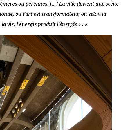
tion de la
Focus enfance et
aison », Odéon
adolescence au
 l’Europe à
Gilgamesh, le Off
d’Avignon
20 juillet 2019
Lire la suite