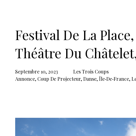
Théâtre de la Ville.
Voilà pour le communiqué de la rentrée, bie
temps forts comme le Printemps de la danse, 
explorerons bien sûr plusieurs événements 
Lorène de Bonnay
Le Festival de la Place
Organisé par le
Théâtre de la Ville-Sarah Bernhar
Place du Châtelet • 75004 Paris
Septembre et octobre 2023 : plus d’infos
ici
Réservations : 01 42 74 22 77