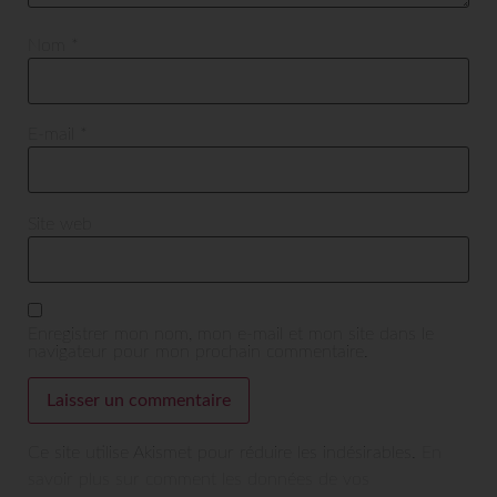
Nom
*
E-mail
*
Site web
Enregistrer mon nom, mon e-mail et mon site dans le
navigateur pour mon prochain commentaire.
Ce site utilise Akismet pour réduire les indésirables.
En
savoir plus sur comment les données de vos