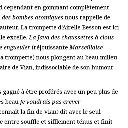
 », Julien
« Que crèvent tous les
critique, Cour
protagonistes » de
du palais des
Gabriel Calderόn,
tival d’Avignon
Théâtre 13 à Paris
13 novembre 2019
Lire la suite