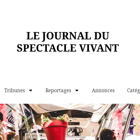
re engueuler
(réjouissante
Marseillaise
la trompette) nous plongent au beau milieu
laire de Vian, indissociable de son humour
s gagné à être proférés avec un peu plus de
rès beau
Je voudrais pas crever
naît la fin de Vian) dit avec le seul
 entre souffle et sifflement ténus et finit
ra de
mezzo voce
. Une grande douceur face
ilège d’être accompagnés, le terme n’est pas
lement des personnages, par un solide