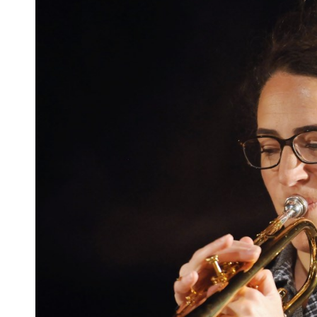
Airelle Besson est nommée artiste
« Fais‑moi mal, Bo
associée au théâtre municipal
de Carmen Maria 
de Coutances dans la Manche, scène
Cabaret botaniq
conventionnée
22 avril 2014
1 juin 2014
Dans "Bretagn
Dans "Communiqué"
À propos de l'auteur