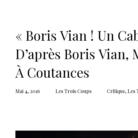
e
35
édition
Du 30 avril au 7 mai 2016
Contact public : Jazz sous les pommiers •
• 50205 Coutances cedex
Tél. 02 33 76 78 50 | télécopie 02 33 45 4
Site :
http://www.jazzsouslespommiers
Courriel :
jslp@jazzsouslespommiers.c
Billetterie : 02 33 76 78 68 (du lundi au 
Articles similaires