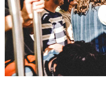
quartette. On y distinguera évidemment
justesse, mais aussi pour la pertinence
moins décalées.
Boris Vian ! Un cabaret
l’auteur-compositeur, mais c’est plus qu
demeurant fort plaisante.
¶
Jean-François Picaut
Boris Vian ! Un cabaret
, d’après Bori
ie
C
Dodeka
Photo : © Jean‑François Picaut
Jazz sous les pommiers 2016, à Coutan