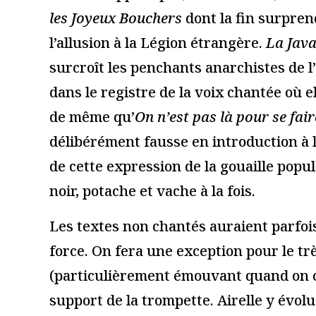
« l’Orestie », d’après
« Maldoror
Eschyle, Nuits de
Gosselin, 
Fourvière à Lyon
d’honneur 
Papes, Fes
17 juin 2019
2026
Lire la suite
15 juillet 2026
Lire la suite