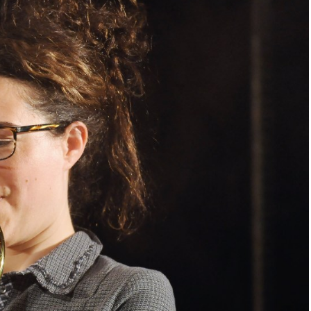
ris ! »,
Entretien avec Airelle Besson,
Vega, festival Mythos,
trompettiste, bugliste, violoniste,
ue à Rennes
arrangeur, chef d’orchestre
et compositrice
e"
16 août 2013
Dans "Bretagne"