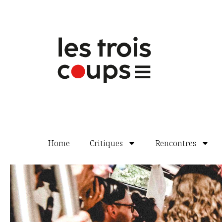
de même qu’
On n’est pas là pour se fai
délibérément fausse en introduction à 
de cette expression de la gouaille popu
noir, potache et vache à la fois.
Les textes non chantés auraient parfoi
force. On fera une exception pour le t
(particulièrement émouvant quand on con
support de la trompette. Airelle y évolue
par un accompagnement qu’on qualifie
à la violence du texte.
Les comédiens-chanteurs ont eu le priv
exact, car les instruments étaient éga