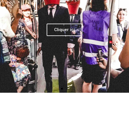
 Airelle Besson, pour son jeu d’une parfaite
 de ses ponctuations parfois ironiques ou du
ne révolutionne pas l’interprétation de
’une simple distraction qui serait au
s Vian
ces (Manche)