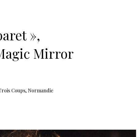
 les Unelles • B.P. 524
8 36
.com
om
samedi, et tous les jours pendant le festival)