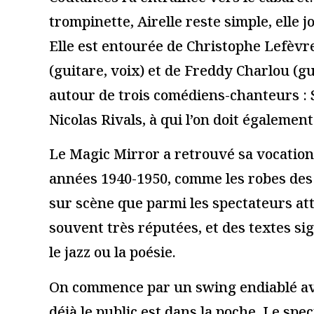
Je suis un.e prof
Nom
*
E-mail
*
Site web
Enregistrer mon nom, mon e-mail et mon site dans le navi
Ce site utilise Akismet pour réduire les indésirables.
En savoir