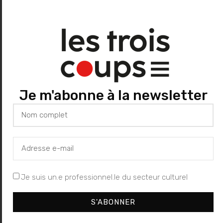
Avignon 2023
20 juillet 2023
Dans "Annonce"
À propos de l'auteur
Je m'abonne à la newsletter
Les Trois Coups
Je suis un.e professionnel.le du secteur culturel
S'ABONNER