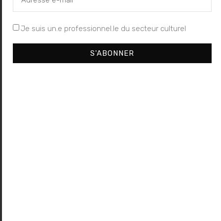
Dans "Critique"
Je suis un.e professionnel.le du secteur culturel
S'ABONNER
« Octopus »,
de Philippe Decouflé,
Théâtre national
de Chaillot à Paris
15 janvier 2011
Dans "Critique"
À propos de l'auteur