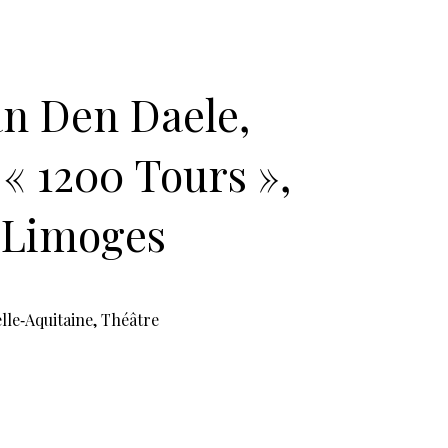
an Den Daele,
 « 1200 Tours »,
 Limoges
lle‑Aquitaine
,
Théâtre