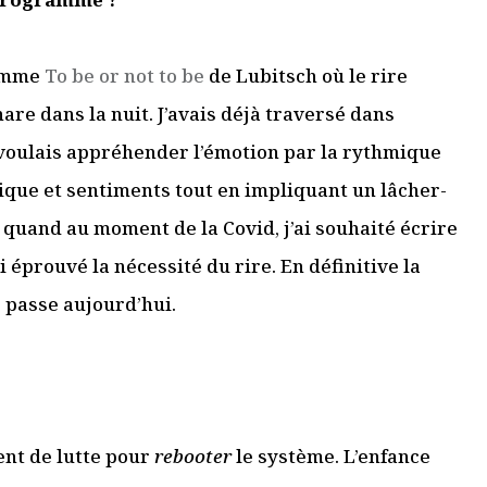
comme
To be or not to be
de Lubitsch où le rire
essionnel.le du secteur culturel
hare dans la nuit. J’avais déjà traversé dans
S'ABONNER
e voulais appréhender l’émotion par la rythmique
ique et sentiments tout en impliquant un lâcher-
, quand au moment de la Covid, j’ai souhaité écrire
i éprouvé la nécessité du rire. En définitive la
 passe aujourd’hui.
ent de lutte pour
rebooter
le système. L’enfance