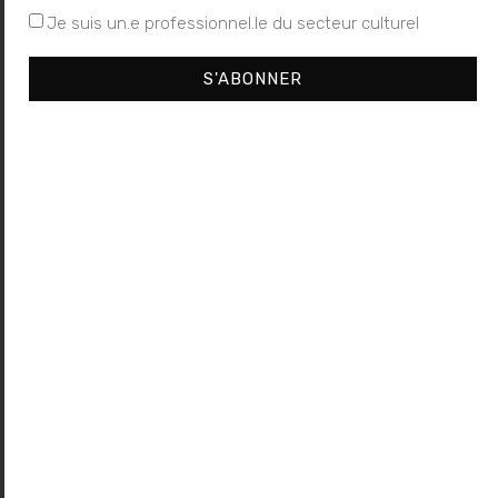
Je suis un.e professionnel.le du secteur culturel
S'ABONNER
Laisser un commentaire
Votre adresse e-mail ne sera pas publiée.
Les champs
obligatoires sont indiqués avec
*
Commentaire
*