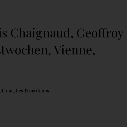
is Chaignaud, Geoffroy
stwochen, Vienne,
ational
,
Les Trois Coups