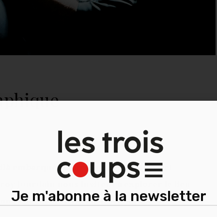
aphique
oilà embarqués pour d’autres contrées et
froy Jourdain
nous invitent à explorer le lien
Je m'abonne à la newsletter
dans une forme hybride fascinante.