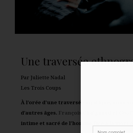
Une traversée ethnogr
Par Juliette Nadal
Les Trois Coups
À l’orée d’une traversée mystique, nous v
d’autres âges.
François Chaignaud
et
Geof
intime et sacré de l’homme face à la mort 