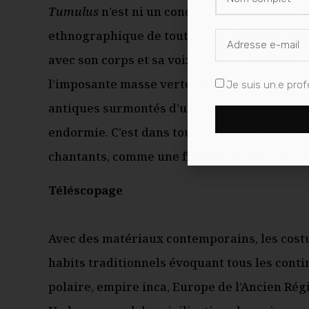
Tumulus
n’est ni un concert ni un spectacle
ethnographique de tout ce que l’homme, depu
avec son corps et sa voix, au mystère de la mo
l’imposante masse verte au cœur de la scène
Je suis un.e prof
antiques surmontés d’une colline, que l’on p
endormie. C’est dans tous ses abords et ses 
chantants, comme une fresque animée déclina
Téléscopage
Avec des matériaux contemporains, les cos
habits traditionnels évoquant tous les contin
polaire, empire inca, Europe de l’Ancien Rég