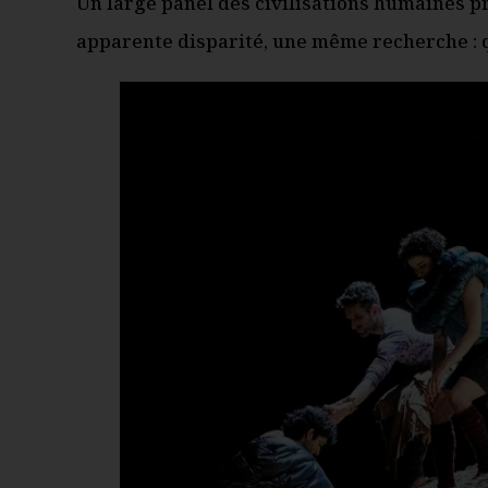
Un large panel des civilisations humaines pr
apparente disparité, une même recherche : q