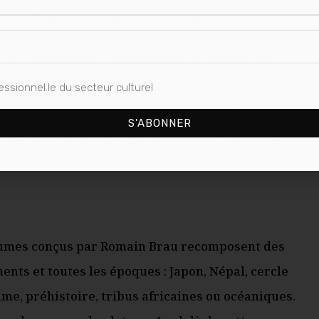
 de danse, mais bien plutôt une exploration
is les âges les plus reculés, oppose fragilement,
rt. C’est elle qui occupe l’espace, figurée par
 : un tumulus, c’est-à-dire un de ces tombeaux
essionnel.le du secteur culturel
rendrait par instant pour une grosse bête
S'ABONNER
replis que va se déployer la farandole des corps
nt les rituels sacrés de tous horizons.
tumes conçus par Romain Brau recomposent des
ents et toutes les époques : Japon, Népal, cercle
ime, préhistoire, tribus africaines ou océaniques.