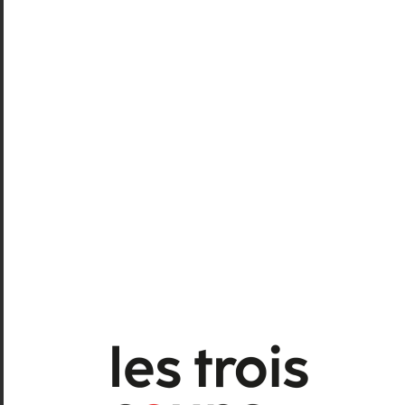
Contre-nature
, Rachid Ouramdane
Chorégraphie : Rachid Ouramdane
Musique : Jean-Baptiste Julien
Lumières : Stéphane Graillot
Scénographie : Sylvain Giraudeau
Vidéo : Jean-Camille Goimard
Costumes : Siegrid Petit-Imbert
Avec des interprètes de la
Compagnie de Chaillot
: Joaquin Bravo,
Clotaire Fouchereau, Löric Fouchereau,
Peter Freeman, Emma Loïs,
Maria Celeste Mendozi, Léo Merrien,