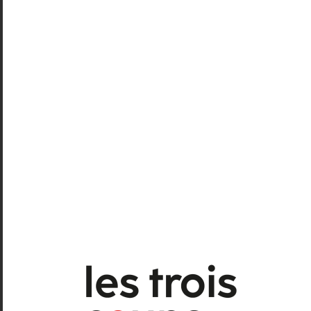
tableau est émouvant.
Nous redoutions cette corde, planant
comme une menace, évoquant pour nous
l’issue fatale dansée notamment par
Rudolf Noureev et Nicolas Leriche, dans
un ballet de légende (
le Jeune Homme et la
Mort
, de Roland Petit). Cette corde au cou
dont le dessin apparaît, du reste,
furtivement sur le piano. Mais
Hervé Maigret et son interprète ont
ménagé leur suspens et proposé une
autre sortie. Une belle surprise.