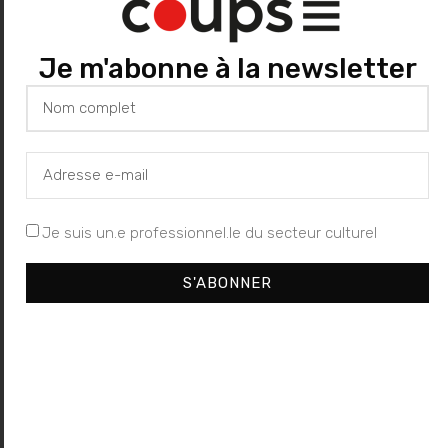
Florence Douroux
Je m'abonne à la newsletter
Des pieds et des mains
, d’Hervé Maigret
Site de la cie NGC 25
Avec : Pedro Hurtado
Collaboration artistique : Emilia Benitez
Je suis un.e professionnel.le du secteur culturel
Durée : 50 minutes
S'ABONNER
Dès 7 ans
Théâtre du Train Bleu
•
40, rue Paul Saïn •
84000 Avignon
Du 6 au 24 juillet (les jours pairs) à 17 h 10
Durée : 50 min