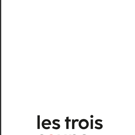
surgelées qu’on réchauffe en les
disant et que, comme l’écrit Barthes,
le langage est « tapissé de peau ».
Paul Celan, quand il évoque son
travail poétique, parle de la
« renverse du souffle » – une chose
très concrète sur l’écriture, qui ne
parle que du corps.
Comment entrez-vous dans un
texte, une écriture, plus
précisément ?
J’ai appris / compris, avec Gabily, que