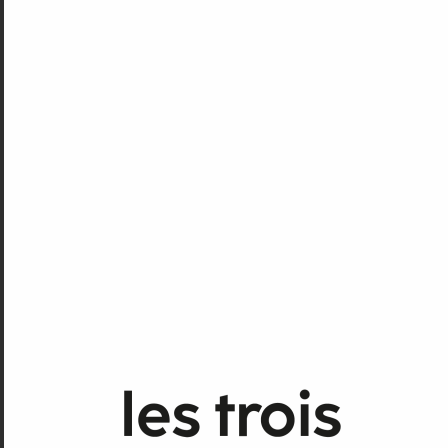
Les Trois Coups
Laisser un commentaire
Votre adresse e-mail ne sera pas publiée.
Les champs
obligatoires sont indiqués avec
*
Commentaire
*