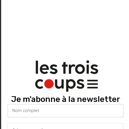
« Phèdre », de
Jean Racine, Théâtre
national populaire à
Villeurbanne
8 décembre 2019
Dans
"les Trois Coups"
À propos de l'auteur
Je m'abonne à la newsletter
Les Trois Coups