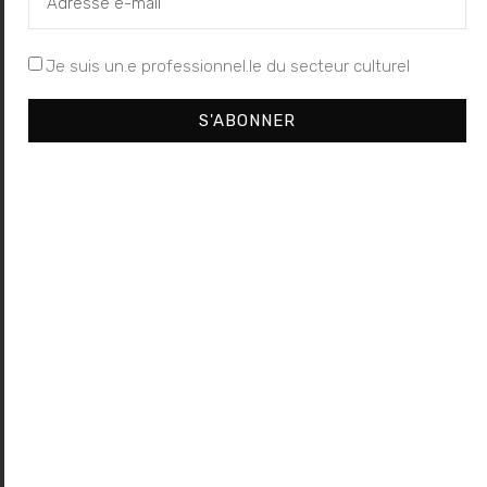
Je suis un.e professionnel.le du secteur culturel
S'ABONNER
Laisser un commentaire
Votre adresse e-mail ne sera pas publiée.
Les champs
obligatoires sont indiqués avec
*
Commentaire
*