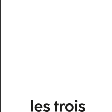
Thomas Bouyou, Émilie Crubezy, Paul Delbreil,
Virginie Ruth Joseph, Clémentine Lamothe,
Loris Reynaert, Étienne Toqué
Création lumière : Orazio Trotta
Création sonore : Timothée Langlois
Costumes : Carole Nobiron
Scénographie : Irène Vignaud
Durée : 1 h 40
Dès 13 ans
Théâtre du Train Bleu
TBB
• 40, rue Paul Saïn •
84000 Avignon
Du 7 au 25 juillet 2023 (les jours impairs) à