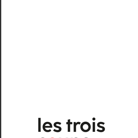
mesure que sautent les interdits.
La petite mélodie du vague
à l’âme
Mais en même temps, derrière les
cris de dispute ou de réconciliation,
se fait entendre doucement la petite
mélodie du vague à l’âme. Car Olga,
Macha (ici rebaptisée Maria) et Irina
savent bien que, malgré leurs
gesticulations, elles auront bien du
mal à sauver leurs vies du désastre.
Christiane Jatahy a, d’ailleurs, eu la