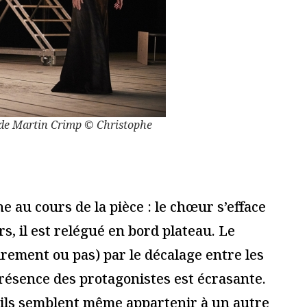
quelques pièces
« le Marchand de Venise
dans le Off
», d’après William
Shakespeare, Théâtre 71, à
Malakoff
25 octobre 2017
Lire la suite