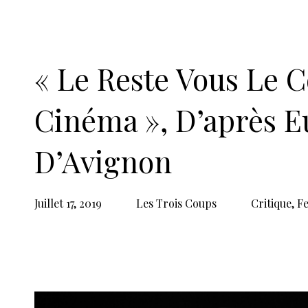
Du mardi 16 juillet au lundi 23 juillet 
relâche le jeudi 18 juillet
De 14 € à 30 €
Réservations : 04 90 14 14 14
À découvrir sur Les Trois Coups :
☛
La Ménagerie de verre
, de Tennessee
Daniel Jeanneteau, par Jean-François P
☛
Le Nain, d’Alexander Zemlinsky,mis e
Olivier Pansieri