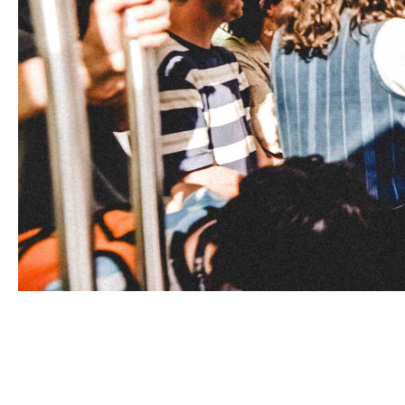
Traduction : Philippe Djian
Mise en scène : Daniel Jeanneteau
Avec : Solène Arbel, Stéphanie Béghain
Quentin Bouissou, Clément Decout et V
Jonathan Genet, Elsa Guedj, Dominique
Durée : 2 h 30
À partir de 15 ans
Teaser vidéo
Gymnase du lycée Aubanel
• 14, rue 
Dans le cadre du
festival d’Avignon