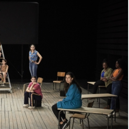
, Martin Crimp, La
Martin Crimp, Alain Badiou,
Suzanne Osten, Per Lysander,
Simon Abkarian
"
7 mai 2015
Dans "Édition"