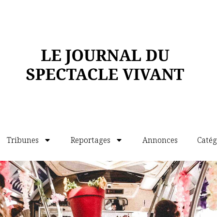
asse par le vocabulaire, ou la référence
le pas la structure de la tragédie. On
messagers, aux catalogues des armées depuis
pas non plus aux légendaires travers
 peu bavarde, et l’on pourrait dire, à l’instar
e pas et que l’on connaît déjà fort bien ce
 le luxe de voir des acteurs hors du
s moments de grâce.
¶
néma
,
de Martin Crimp d’après Euripide