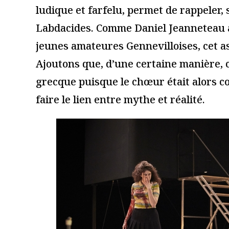
Ce site utilise Akismet pour réduire les indésirables.
En savoir
Du coup, vous aimerez auss