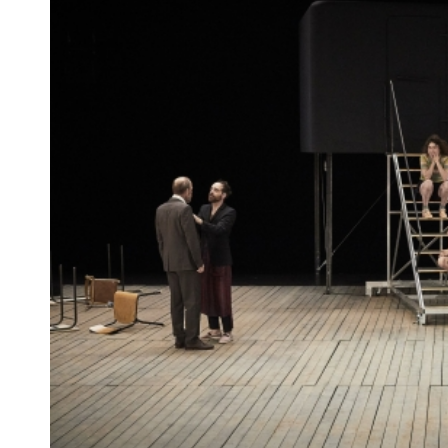
Articles similaires
« Probablement les Bahamas », de
« La Campagne »
Martin Crimp, Artistic Théâtre, à Paris
Scala Paris
31 décembre 2017
16 mai 2023
Dans "Critique"
Dans "Annonce
À propos de l'auteur