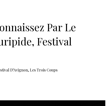
2019, du vendredi au jeudi à 18 heures,
 Williams, mise en scène de
icaut
n scène par Daniel Jeanneteau par