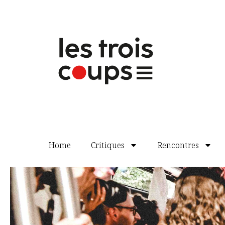
fidèle à son modèle. La modernisation p
discrète à l’actualité, mais elle n’ébran
n’échappe pas ainsi pas aux récits de 
les murailles de Thèbes. On n’échappe 
d’Euripide car la pièce paraît parfois un
d’un personnage, que le temps ne s’écoul
qu’on nous apprend. Reste tout de même
commun. Reste à saisir au vol certain
Laura Plas
Le Reste vous le connaissez par le ci
Le texte est édité chez
l’Arche Éditeur