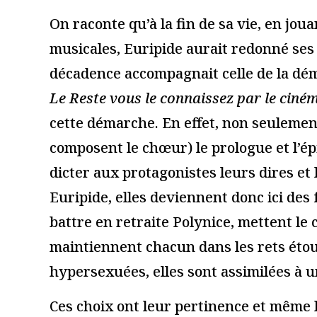
Je suis un.e prof
Nom
*
E-mail
*
Site web
Enregistrer mon nom, mon e-mail et mon site dans le navi