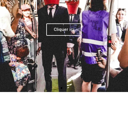
, Axel Bogousslavsky, Yann Boudaud,
ictor Katzarov en alternance,
 Reymond, Philippe Smith
Palapharnerie • 84000 Avignon