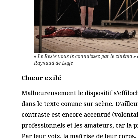
« Kalakuta Republik », de
Focus sur 
Serge Aimé Coulibaly, La
politiques 
Rose des Vents à
d’Avignon
Villeneuve-d’Ascq
20 juillet 2018
15 mars 2018
Lire la suite
Lire la suite