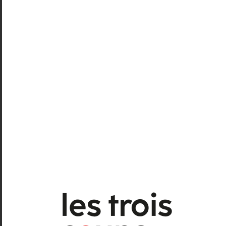
les rangs des spectateurs, ce qui en
soi mérite d’être relevé. Un bel
hommage du public rendu à une
pièce comme on aimerait en voir plus
souvent dans les rues, dans ce
contexte urbain qui pèse tant.
¶
Valentin Lagares
Macadam Cyrano
,
d’après
Cyrano de Bergerac
,
d’Edmond Rostand
ie
C
les Batteurs de pavés
• case postale 2274 • La Chaux-de-