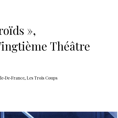
s • 75020 Paris
ercredi au samedi à 19 h 30, dimanche