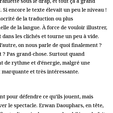
d What She Said
Reprise de « Joueurs, Mao
yl Pinckney,
II, les Noms », d’après
la Ville à Paris
Don DeLillo, théâtre de
l’Odéon à Paris
18 novembre 2018
Lire la suite