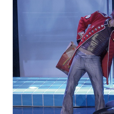
Articles similaires
« Piscine [Pas d’eau] »,
« War and Breakf
de Mark Ravenhill, l’Entrepôt à Avignon
Ravenhill, les Cl
20 juillet 2012
22 septembre 
Dans "Critique"
Dans "Critique
À propos de l'auteur