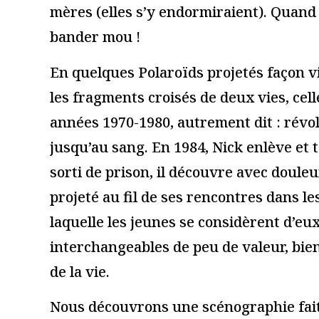
Je suis un.e prof
Nom
*
E-mail
*
Site web
Enregistrer mon nom, mon e-mail et mon site dans le navi