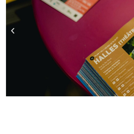
ie
C
Éphéméride • île du Roi • 27100 Val-
02 32 59 41 85
www.theatreephemeride.com
Mise en scène : Patrick Verschueren
Avec : Erwan Daouphars, Arno Feffer, 
Johanne Thibaut, Patrice Pujol
Scénographie : Ludovic Billy
Images : Dominique Wittorski
Musique : Philippe Morino