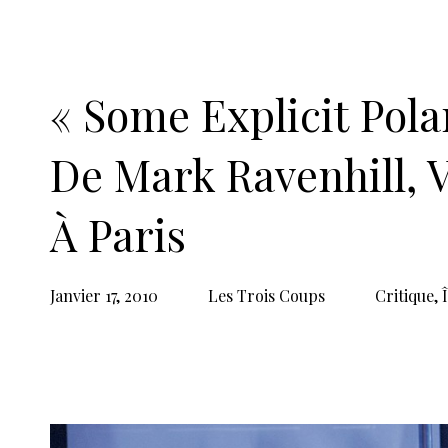
Lumières : Jan‑Claude Caillard
Costumes : Nathalie Tatoue
Photo : © Jean‑François Lange
Vingtième Théâtre • 7, rue des Platrière
Réservations : 01 43 66 01 13
www.vingtiemetheatre.com
Du 13 janvier au 28 février 2010, du m
à 15 heures
24 € | 19 € | 12 €