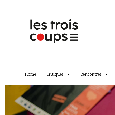
un (mauvais) téléfilm de T.F.1.
La somme de ces Polaroïds est donc un p
de choquer. Ce spectacle se veut modern
sa forme et novateur dans son fond qu’
dire : pas beaucoup. Le théâtre ne sou
recommandable : c’est la débandade.
¶
Emmanuel Arnault
Some Explicit Polaroïds
, de Mark Ra
td
Methuen Publishing L
• 11‑12 Bucki
http://www.methuen.co.uk
Traduction : Gérard Dallez