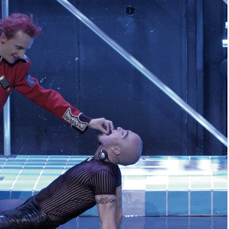
ast » de Mark
« Shopping and Fucking »,
ochards Célestes à Lyon
de Mark Ravenhill, les Ateliers à Lyon
2017
18 octobre 2007
"
Dans "Auvergne - Rhône-Alpes"