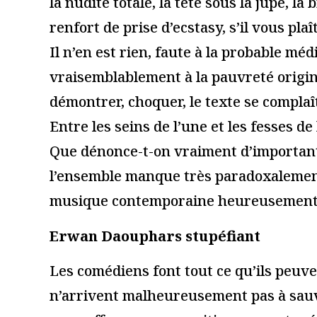
« Humanoptère », de
« Mary Sai
Clément Dazin, le Théâtre
», de Darr
de la Ville au Montfort, à
Théâtre de 
Paris
11 juin 2019
17 février 2018
Lire la suite
Lire la suite