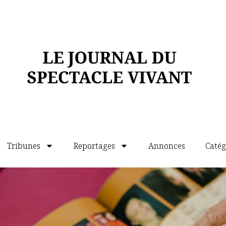
eu trop « explicite » dans sa volonté stérile
e et trash, mais il est aussi choquant dans
un porno libidineux des années 1990, autant
ffre pas de bander mou ! Décevant et peu
venhill
ngham Gate • SW1E 6LB London Royaume‑Uni