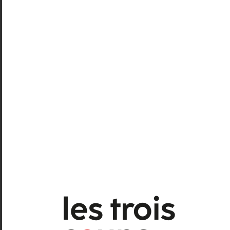
l’Europe. Disparate mais exaltant.
¶
Lorène de Bonnay
Mensonges
, de Davide Carnevali
(Italie), Nicoleta Esinencu
(Moldavie), Christian Lollike
(Danemark), Yannis Mavritsakis
(Grèce), Josep Maria Miro
(Catalogne), Frédéric Sonntag
(France)
Mise en scène, conception
et scénographie et adaptation :
Véronique Bellegarde