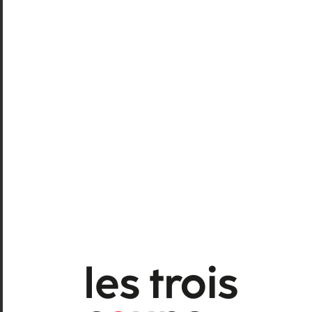
« Misericordia », Emma Dante © Masiar Pasquali ;
« Phèdre », Matthieu Cruciani © Simon Gosselin ; « À
cœur ouvert », Éric Delphin Kwéguoué ©
Christophe Péan
En avril,
Misericordia
fera découvrir à
ceux qui n’en ont pas eu la chance le
travail sur le corps de l’artiste sicilienne,
Emma Dante
, associée au
Théâtre de La Colline. Pas besoin de