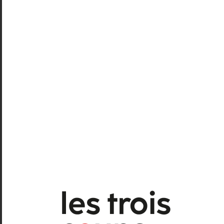
personnages d’Orphée et Eurydice,
Un
contre un
bouscule le mythe de façon
physique et ludique, mais toujours avec
délicatesse, par la grâce et la poésie (lire
notre critique
).
Autre duo
Pour Hêtre
(
cie Libertivore
) est
un grand moment de poésie visuelle et de
l’acrobatie joliment chorégraphié, autour
de trois êtres, dont l’un avec un « h » (lire
notre critique
). Enfin,
la Fuite
(
Olivier
Meyrou
) réinvente la figuredu clown qui
fit les grandes heures du cinéma muet.
Dans un monde devenu fou, on rit de ce