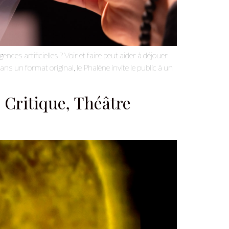
ces artificielles ? Voir et faire peut aider à déjouer
ns un format original, le Phalène invite le public à un
, Critique, Théâtre