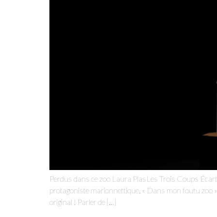
Perdus dans ce zoo Laura PlasLes Trois Coups Écartelé
protagoniste marionnettique, « Dans mon foutu zoo » no
original ! Parler de […]