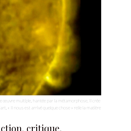
ne œuvre multiple, hantée par la métamorphose. Il crée
art, « Il nous est arrivé quelque chose » relie la matière
tion, critique,