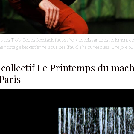
Les Trois Coups Spectacle faussaire, « L’obéissance est tellement dou
 nostalgie beckettienne, sous ses (faux) airs burlesques. Une jolie bu
collectif Le Printemps du machi
Paris