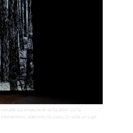
volubile qui empêche de se focaliser sur la
interventions vidéo très réussies. En voilà un sujet