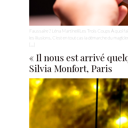
Faussaire ? Léna MartinelliLes Trois Coups À quoi faire 
les illusions. C’est en tout cas la démarche du magicien
[…]
« Il nous est arrivé que
Silvia Monfort, Paris