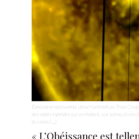
Épreuve en éprouvette Léna MartinelliLes Trois Coups 
des objets hybrides qui se révèlent, sur scène, d’une cha
du corps […]
« L’Obéissance est tell