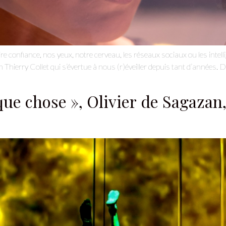
confiance, nos yeux, notre cerveau, les réseaux sociaux ou les intelligen
 Thierry Collet qui s’évertue à nous (r)éveiller depuis tant d’années. Da
lque chose », Olivier de Sagazan