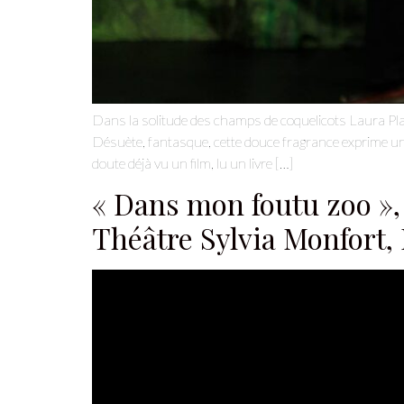
Dans la solitude des champs de coquelicots Laura Plas
Désuète, fantasque, cette douce fragrance exprime une
doute déjà vu un film, lu un livre […]
« Dans mon foutu zoo », 
Théâtre Sylvia Monfort, 