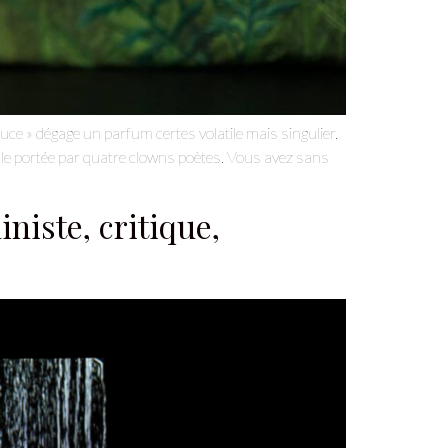
ce » dégage un parfum certes volatile mais singulier.
lle portée par quatre clowns poètes. Vous avez sans
niste, critique,