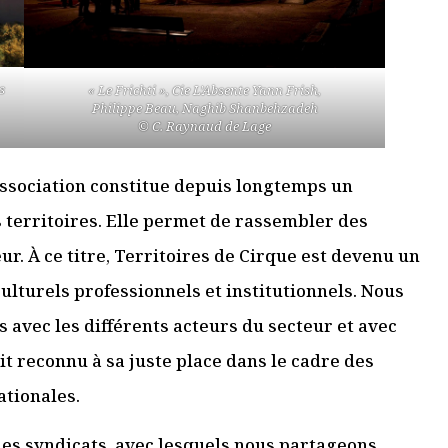
s
« Le Frichti », Cie L’Absente Yann Frish,
Philippe Beau, Naghib Shanbehzadeh
© C. Raynaud de Lage
association constitue depuis longtemps un
 territoires. Elle permet de rassembler des
ur. À ce titre, Territoires de Cirque est devenu un
ulturels professionnels et institutionnels. Nous
 avec les différents acteurs du secteur et avec
oit reconnu à sa juste place dans le cadre des
ationales.
des syndicats, avec lesquels nous partageons